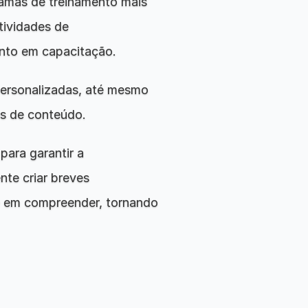
ramas de treinamento mais 
ividades de 
ento em capacitação.
personalizadas, até mesmo 
es de conteúdo.
ara garantir a 
te criar breves 
e em compreender, tornando 