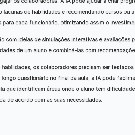
ngajar os colaboradores. A IA pode ajudar a criar prog
do lacunas de habilidades e recomendando cursos ou at
 para cada funcionário, otimizando assim o investim
o com ideias de simulações interativas e avaliações 
bilidades de um aluno e combiná-las com recomendaçõ
abilidades, os colaboradores precisam ser testados p
ngo questionário no final da aula, a IA pode facilmen
ula que identificam áreas onde o aluno tem dificuldad
ada de acordo com as suas necessidades.