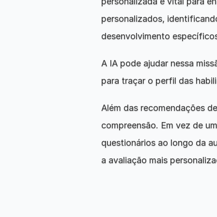
personalizada é vital para e
personalizados, identifican
desenvolvimento específicos
A IA pode ajudar nessa missã
para traçar o perfil das ha
Além das recomendações de h
compreensão. Em vez de um lo
questionários ao longo da a
a avaliação mais personaliz